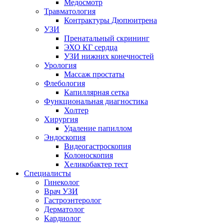
Медосмотр
Травматология
Контрактуры Дюпюитрена
УЗИ
Пренатальный скрининг
ЭХО КГ сердца
УЗИ нижних конечностей
Урология
Массаж простаты
Флебология
Капиллярная сетка
Функциональная диагностика
Холтер
Хирургия
Удаление папиллом
Эндоскопия
Видеогастроскопия
Колоноскопия
Хеликобактер тест
Специалисты
Гинеколог
Врач УЗИ
Гастроэнтеролог
Дерматолог
Кардиолог