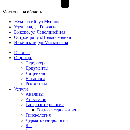
Московская область
Жуковский, ул.Мясищева
Удельная, ул.Горячева
Быково, ул.Леволинейная
Островцы, ул.Подмосковная
Ильинский, ул.Московская
Главная
О центре
Структура
Документы
Лицензия
Вакансии
Реквизиты
Услуги
Анализы
Анестезия
Гастроэнтерология
Видеогастроскопия
Гинекология
Дерматовенорология
КТ