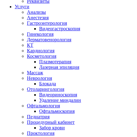
Реквизиты
Услуги
Анализы
Анестезия
Гастроэнтерология
Видеогастроскопия
Гинекология
Дерматовенорология
КТ
Кардиология
Косметология
Плазмотерапия
Лазерная эпиляция
Массаж
Неврология
Блокада
Отоларингология
Видеориноскопия
Удаление миндалин
Офтальмология
Офтальмоскопия
Педиатрия
Процедурный кабинет
Забор крови
Проктология