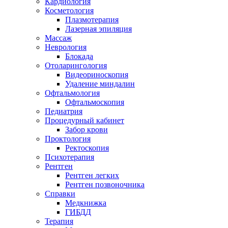
Кардиология
Косметология
Плазмотерапия
Лазерная эпиляция
Массаж
Неврология
Блокада
Отоларингология
Видеориноскопия
Удаление миндалин
Офтальмология
Офтальмоскопия
Педиатрия
Процедурный кабинет
Забор крови
Проктология
Ректоскопия
Психотерапия
Рентген
Рентген легких
Рентген позвоночника
Справки
Медкнижка
ГИБДД
Терапия