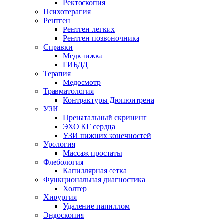
Ректоскопия
Психотерапия
Рентген
Рентген легких
Рентген позвоночника
Справки
Медкнижка
ГИБДД
Терапия
Медосмотр
Травматология
Контрактуры Дюпюитрена
УЗИ
Пренатальный скрининг
ЭХО КГ сердца
УЗИ нижних конечностей
Урология
Массаж простаты
Флебология
Капиллярная сетка
Функциональная диагностика
Холтер
Хирургия
Удаление папиллом
Эндоскопия